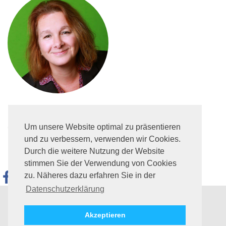
Seite teilen
Um unsere Website optimal zu präsentieren
und zu verbessern, verwenden wir Cookies.
Durch die weitere Nutzung der Website
Sie finden uns auch hier
stimmen Sie der Verwendung von Cookies
zu. Näheres dazu erfahren Sie in der
Datenschutzerklärung
Impressum
Datenschutz
Akzeptieren
©
2026
Lebenshilfe für Menschen mit geistiger