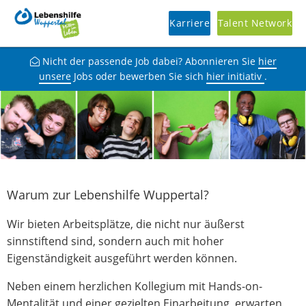
Karriere
Talent Network
Nicht der passende Job dabei? Abonnieren Sie
hier
unsere
Jobs oder bewerben Sie sich
hier initiativ
.
Warum zur Lebenshilfe Wuppertal?
Wir bieten Arbeitsplätze, die nicht nur äußerst
sinnstiftend sind, sondern auch mit hoher
Eigenständigkeit ausgeführt werden können.
Neben einem herzlichen Kollegium mit Hands-on-
Mentalität und einer gezielten Einarbeitung, erwarten